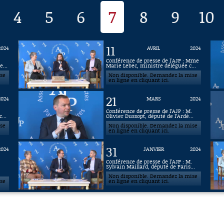
4
5
6
7
8
9
10
11
2024
AVRIL
2024
.
Conférence de presse de l'AJP : Mme
...
Marie Lebec, ministre déléguée c...
ise
Non disponible. Demandez la mise
en ligne en cliquant ici.
21
2024
MARS
2024
.
Conférence de presse de l’AJP : M.
...
Olivier Dussopt, député de l’Ardè...
ise
Non disponible. Demandez la mise
en ligne en cliquant ici.
31
2024
JANVIER
2024
.
Conférence de presse de l’AJP : M.
Sylvain Maillard, député de Paris...
Non disponible. Demandez la mise
ise
en ligne en cliquant ici.