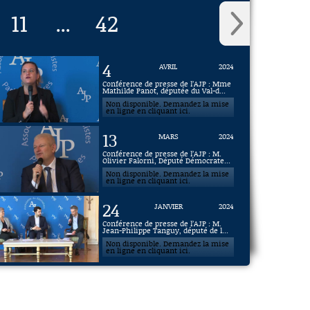
11
42
...
4
AVRIL
2024
Conférence de presse de l’AJP : Mme
Mathilde Panot, députée du Val-d...
Non disponible. Demandez la mise
en ligne en cliquant ici.
13
MARS
2024
Conférence de presse de l’AJP : M.
Olivier Falorni, Député Démocrate...
Non disponible. Demandez la mise
en ligne en cliquant ici.
24
JANVIER
2024
Conférence de presse de l’AJP : M.
Jean-Philippe Tanguy, député de l...
Non disponible. Demandez la mise
en ligne en cliquant ici.