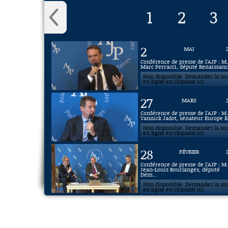
1
2
3
2
MAI
Conférence de presse de l’AJP : M
Marc Ferracci, député Renaissance
Non disponible. Demandez la m
en ligne en cliquant ici.
27
MARS
Conférence de presse de l’AJP : M
Yannick Jadot, sénateur Europe Ec
Non disponible. Demandez la m
en ligne en cliquant ici.
28
FÉVRIER
Conférence de presse de l’AJP : M
Jean-Louis Bourlanges, député
Dém...
Non disponible. Demandez la m
en ligne en cliquant ici.