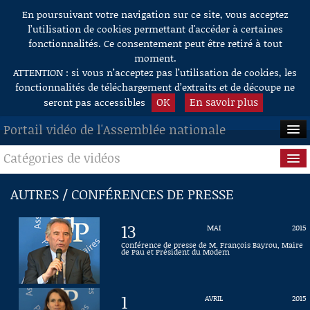
En poursuivant votre navigation sur ce site, vous acceptez
Aller au contenu
l’utilisation de cookies permettant d'accéder à certaines
fonctionnalités. Ce consentement peut être retiré à tout
moment.
ATTENTION : si vous n’acceptez pas l’utilisation de cookies, les
fonctionnalités de téléchargement d’extraits et de découpe ne
OK
En savoir plus
seront pas accessibles
Portail vidéo de l'Assemblée nationale
Catégories de vidéos
ACCUEIL
EN DIRECT
Séance publique
AUTRES / CONFÉRENCES DE PRESSE
À LA DEMANDE
Questions au Gouvernement
13
MAI
2015
RECHERCHE
Commissions
Conférence de presse de M. François Bayrou, Maire
de Pau et Président du Modem
AIDE À LA DÉCOUPE
Présidence
DE VIDÉOS
1
AVRIL
2015
Évènements