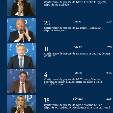
Conférence de presse de Mme Aurélie Filippetti,
députée de Moselle
Connaissance, Histoire
Autres
25
MARS
2015
Conférence de presse de M. Brice HORTEFEUX,
député européen
11
MARS
2015
Conférence de presse de M. Bruno Le Maire, député
de l'Eure
4
MARS
2015
Conférence de presse de M. Thierry Mandon,
Secrétaire d'État à la Réforme de l'État et à la
Simplification
18
FÉVRIER
2015
Conférence de presse de Mme Marine Le Pen,
députée européenne, Présidente du Front National