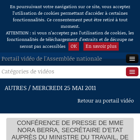
En poursuivant votre navigation sur ce site, vous acceptez
Aller au contenu
l’utilisation de cookies permettant d'accéder à certaines
fonctionnalités. Ce consentement peut être retiré à tout
moment.
ATTENTION : si vous n’acceptez pas l’utilisation de cookies, les
fonctionnalités de téléchargement d’extraits et de découpe ne
OK
En savoir plus
seront pas accessibles
Portail vidéo de l'Assemblée nationale
Catégories de vidéos
ACCUEIL
EN DIRECT
Séance publique
AUTRES / MERCREDI 25 MAI 2011
À LA DEMANDE
Questions au Gouvernement
Retour au portail vidéo
RECHERCHE
Commissions
AIDE À LA DÉCOUPE
CONFÉRENCE DE PRESSE DE MME
Présidence
DE VIDÉOS
NORA BERRA, SECRÉTAIRE D’ETAT
Évènements
AUPRÈS DU MINISTRE DU TRAVAIL, DE