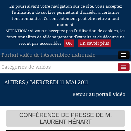
En poursuivant votre navigation sur ce site, vous acceptez
Aller au contenu
l’utilisation de cookies permettant d'accéder à certaines
fonctionnalités. Ce consentement peut être retiré à tout
moment.
ATTENTION : si vous n’acceptez pas l’utilisation de cookies, les
fonctionnalités de téléchargement d’extraits et de découpe ne
OK
En savoir plus
seront pas accessibles
Portail vidéo de l'Assemblée nationale
Catégories de vidéos
ACCUEIL
EN DIRECT
Séance publique
AUTRES / MERCREDI 11 MAI 2011
À LA DEMANDE
Questions au Gouvernement
Retour au portail vidéo
RECHERCHE
Commissions
AIDE À LA DÉCOUPE
CONFÉRENCE DE PRESSE DE M.
Présidence
DE VIDÉOS
LAURENT HÉNART
Évènements