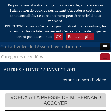
En poursuivant votre navigation sur ce site, vous acceptez
Aller au contenu
l’utilisation de cookies permettant d'accéder à certaines
fonctionnalités. Ce consentement peut être retiré à tout
moment.
ATTENTION : si vous n’acceptez pas l’utilisation de cookies, les
fonctionnalités de téléchargement d’extraits et de découpe ne
OK
En savoir plus
seront pas accessibles
Portail vidéo de l'Assemblée nationale
Catégories de vidéos
ACCUEIL
EN DIRECT
Séance publique
AUTRES / LUNDI 17 JANVIER 2011
À LA DEMANDE
Questions au Gouvernement
Retour au portail vidéo
RECHERCHE
Commissions
AIDE À LA DÉCOUPE
VOEUX À LA PRESSE DE M. BERNARD
Présidence
DE VIDÉOS
ACCOYER
Évènements