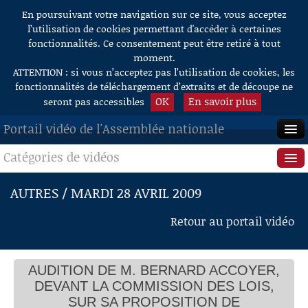
En poursuivant votre navigation sur ce site, vous acceptez
Aller au contenu
l’utilisation de cookies permettant d'accéder à certaines
fonctionnalités. Ce consentement peut être retiré à tout
moment.
ATTENTION : si vous n’acceptez pas l’utilisation de cookies, les
fonctionnalités de téléchargement d’extraits et de découpe ne
OK
En savoir plus
seront pas accessibles
Portail vidéo de l'Assemblée nationale
Catégories de vidéos
ACCUEIL
EN DIRECT
Séance publique
AUTRES / MARDI 28 AVRIL 2009
À LA DEMANDE
Questions au Gouvernement
Retour au portail vidéo
RECHERCHE
Commissions
AIDE À LA DÉCOUPE
AUDITION DE M. BERNARD ACCOYER,
Présidence
DE VIDÉOS
DEVANT LA COMMISSION DES LOIS,
Évènements
SUR SA PROPOSITION DE