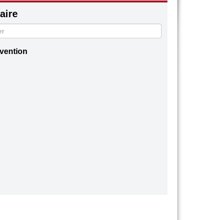
ire
rvention