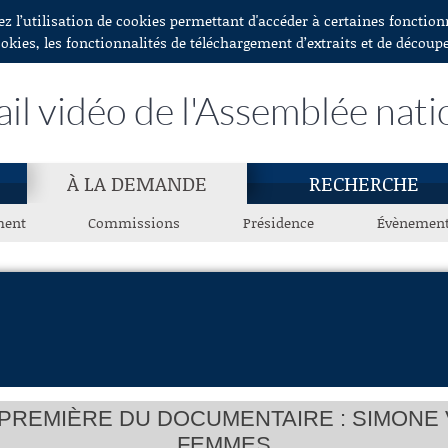
ez l’utilisation de cookies permettant d'accéder à certaines fonctio
ookies, les fonctionnalités de téléchargement d’extraits et de découp
ail vidéo de l'Assemblée nati
À LA DEMANDE
RECHERCHE
ment
Commissions
Présidence
Évènemen
PREMIÈRE DU DOCUMENTAIRE : SIMONE V
FEMMES