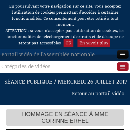
En poursuivant votre navigation sur ce site, vous acceptez
Aller au contenu
l’utilisation de cookies permettant d'accéder à certaines
fonctionnalités. Ce consentement peut être retiré à tout
moment.
ATTENTION : si vous n’acceptez pas l’utilisation de cookies, les
fonctionnalités de téléchargement d’extraits et de découpe ne
OK
En savoir plus
seront pas accessibles
Portail vidéo de l'Assemblée nationale
Catégories de vidéos
ACCUEIL
EN DIRECT
Séance publique
SÉANCE PUBLIQUE / MERCREDI 26 JUILLET 2017
À LA DEMANDE
Questions au Gouvernement
Retour au portail vidéo
RECHERCHE
Commissions
AIDE À LA DÉCOUPE
HOMMAGE EN SÉANCE À MME
Présidence
DE VIDÉOS
CORINNE ERHEL
Évènements