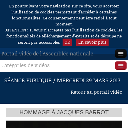
En poursuivant votre navigation sur ce site, vous acceptez
Aller au contenu
l’utilisation de cookies permettant d'accéder à certaines
fonctionnalités. Ce consentement peut être retiré à tout
moment.
ATTENTION : si vous n’acceptez pas l’utilisation de cookies, les
fonctionnalités de téléchargement d’extraits et de découpe ne
OK
En savoir plus
seront pas accessibles
Portail vidéo de l'Assemblée nationale
Catégories de vidéos
ACCUEIL
EN DIRECT
Séance publique
SÉANCE PUBLIQUE / MERCREDI 29 MARS 2017
À LA DEMANDE
Questions au Gouvernement
Retour au portail vidéo
RECHERCHE
Commissions
AIDE À LA DÉCOUPE
HOMMAGE À JACQUES BARROT
Présidence
DE VIDÉOS
Évènements