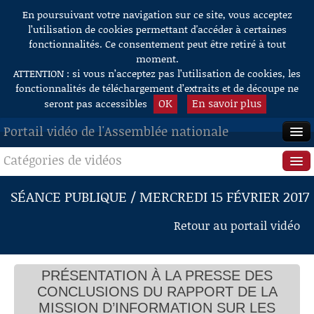
En poursuivant votre navigation sur ce site, vous acceptez
Aller au contenu
l’utilisation de cookies permettant d'accéder à certaines
fonctionnalités. Ce consentement peut être retiré à tout
moment.
ATTENTION : si vous n’acceptez pas l’utilisation de cookies, les
fonctionnalités de téléchargement d’extraits et de découpe ne
OK
En savoir plus
seront pas accessibles
Portail vidéo de l'Assemblée nationale
Catégories de vidéos
ACCUEIL
EN DIRECT
Séance publique
SÉANCE PUBLIQUE / MERCREDI 15 FÉVRIER 2017
À LA DEMANDE
Questions au Gouvernement
Retour au portail vidéo
RECHERCHE
Commissions
AIDE À LA DÉCOUPE
PRÉSENTATION À LA PRESSE DES
Présidence
DE VIDÉOS
CONCLUSIONS DU RAPPORT DE LA
Évènements
MISSION D’INFORMATION SUR LES