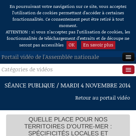
En poursuivant votre navigation sur ce site, vous acceptez
Aller au contenu
l’utilisation de cookies permettant d'accéder à certaines
fonctionnalités. Ce consentement peut être retiré à tout
moment.
ATTENTION : si vous n’acceptez pas l’utilisation de cookies, les
fonctionnalités de téléchargement d’extraits et de découpe ne
OK
En savoir plus
seront pas accessibles
Portail vidéo de l'Assemblée nationale
Catégories de vidéos
ACCUEIL
EN DIRECT
Séance publique
SÉANCE PUBLIQUE / MARDI 4 NOVEMBRE 2014
À LA DEMANDE
Questions au Gouvernement
Retour au portail vidéo
RECHERCHE
Commissions
AIDE À LA DÉCOUPE
QUELLE PLACE POUR NOS
Présidence
DE VIDÉOS
TERRITOIRES D’OUTRE-MER :
Évènements
SPÉCIFICITÉS LOCALES ET