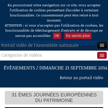
En poursuivant votre navigation sur ce site, vous acceptez
Aller au contenu
l’utilisation de cookies permettant d'accéder à certaines
fonctionnalités. Ce consentement peut être retiré à tout
moment.
ATTENTION : si vous n’acceptez pas l’utilisation de cookies, les
fonctionnalités de téléchargement d’extraits et de découpe ne
OK
En savoir plus
seront pas accessibles
Portail vidéo de l'Assemblée nationale
Catégories de vidéos
ACCUEIL
EN DIRECT
Séance publique
ÉVÈNEMENTS / DIMANCHE 21 SEPTEMBRE 2014
À LA DEMANDE
Questions au Gouvernement
Retour au portail vidéo
RECHERCHE
Commissions
AIDE À LA DÉCOUPE
31 ÈMES JOURNÉES EUROPÉENNES
Présidence
DE VIDÉOS
DU PATRIMOINE
Évènements