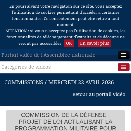
En poursuivant votre navigation sur ce site, vous acceptez
Aller au contenu
l’utilisation de cookies permettant d'accéder à certaines
fonctionnalités. Ce consentement peut être retiré à tout
moment.
ATTENTION : si vous n’acceptez pas l’utilisation de cookies, les
fonctionnalités de téléchargement d’extraits et de découpe ne
OK
En savoir plus
seront pas accessibles
Portail vidéo de l'Assemblée nationale
Catégories de vidéos
ACCUEIL
EN DIRECT
Séance publique
COMMISSIONS / MERCREDI 22 AVRIL 2026
À LA DEMANDE
Questions au Gouvernement
Retour au portail vidéo
RECHERCHE
Commissions
AIDE À LA DÉCOUPE
COMMISSION DE LA DÉFENSE :
Présidence
DE VIDÉOS
PROJET DE LOI ACTUALISANT LA
Évènements
PROGRAMMATION MILITAIRE POUR