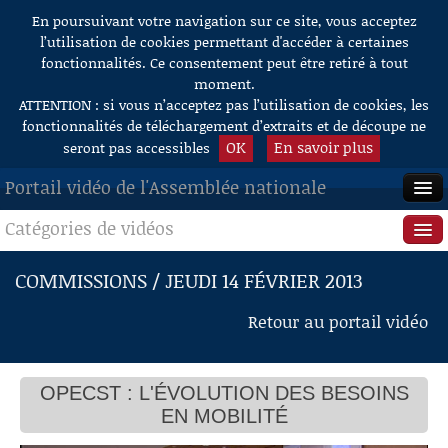
En poursuivant votre navigation sur ce site, vous acceptez
Aller au contenu
l’utilisation de cookies permettant d'accéder à certaines
fonctionnalités. Ce consentement peut être retiré à tout
moment.
ATTENTION : si vous n’acceptez pas l’utilisation de cookies, les
fonctionnalités de téléchargement d’extraits et de découpe ne
OK
En savoir plus
seront pas accessibles
Portail vidéo de l'Assemblée nationale
Catégories de vidéos
ACCUEIL
EN DIRECT
Séance publique
COMMISSIONS / JEUDI 14 FÉVRIER 2013
À LA DEMANDE
Questions au Gouvernement
Retour au portail vidéo
RECHERCHE
Commissions
AIDE À LA DÉCOUPE
OPECST : L'ÉVOLUTION DES BESOINS
Présidence
DE VIDÉOS
EN MOBILITÉ
Évènements