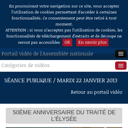
En poursuivant votre navigation sur ce site, vous acceptez
Aller au contenu
l’utilisation de cookies permettant d'accéder à certaines
fonctionnalités. Ce consentement peut être retiré à tout
moment.
ATTENTION : si vous n’acceptez pas l’utilisation de cookies, les
fonctionnalités de téléchargement d’extraits et de découpe ne
OK
En savoir plus
seront pas accessibles
Portail vidéo de l'Assemblée nationale
Catégories de vidéos
ACCUEIL
EN DIRECT
Séance publique
SÉANCE PUBLIQUE / MARDI 22 JANVIER 2013
À LA DEMANDE
Questions au Gouvernement
Retour au portail vidéo
RECHERCHE
Commissions
AIDE À LA DÉCOUPE
50ÈME ANNIVERSAIRE DU TRAITÉ DE
Présidence
DE VIDÉOS
L'ÉLYSÉE
Évènements