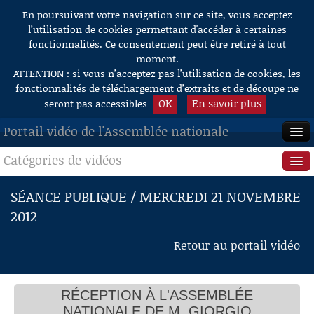
En poursuivant votre navigation sur ce site, vous acceptez
Aller au contenu
l’utilisation de cookies permettant d'accéder à certaines
fonctionnalités. Ce consentement peut être retiré à tout
moment.
ATTENTION : si vous n’acceptez pas l’utilisation de cookies, les
fonctionnalités de téléchargement d’extraits et de découpe ne
OK
En savoir plus
seront pas accessibles
Portail vidéo de l'Assemblée nationale
Catégories de vidéos
ACCUEIL
EN DIRECT
Séance publique
SÉANCE PUBLIQUE / MERCREDI 21 NOVEMBRE
2012
À LA DEMANDE
Questions au Gouvernement
Retour au portail vidéo
RECHERCHE
Commissions
AIDE À LA DÉCOUPE
Présidence
DE VIDÉOS
RÉCEPTION À L'ASSEMBLÉE
Évènements
NATIONALE DE M. GIORGIO