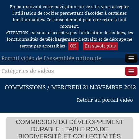
En poursuivant votre navigation sur ce site, vous acceptez
Aller au contenu
l’utilisation de cookies permettant d'accéder à certaines
fonctionnalités. Ce consentement peut être retiré à tout
moment.
ATTENTION : si vous n’acceptez pas l’utilisation de cookies, les
fonctionnalités de téléchargement d’extraits et de découpe ne
OK
En savoir plus
seront pas accessibles
Portail vidéo de l'Assemblée nationale
Catégories de vidéos
ACCUEIL
EN DIRECT
Séance publique
COMMISSIONS / MERCREDI 21 NOVEMBRE 2012
À LA DEMANDE
Questions au Gouvernement
Retour au portail vidéo
RECHERCHE
Commissions
AIDE À LA DÉCOUPE
COMMISSION DU DÉVELOPPEMENT
Présidence
DE VIDÉOS
DURABLE : TABLE RONDE
Évènements
BIODIVERSITÉ ET COLLECTIVITÉS