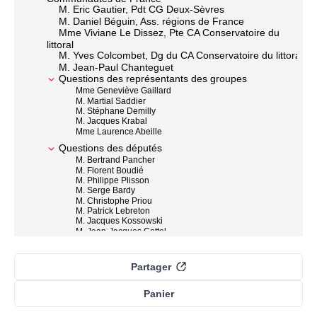
M. Eric Gautier, Pdt CG Deux-Sèvres
M. Daniel Béguin, Ass. régions de France
Mme Viviane Le Dissez, Pte CA Conservatoire du
littoral
M. Yves Colcombet, Dg du CA Conservatoire du littoral
M. Jean-Paul Chanteguet
Questions des représentants des groupes
Mme Geneviève Gaillard
M. Martial Saddier
M. Stéphane Demilly
M. Jacques Krabal
Mme Laurence Abeille
Questions des députés
M. Bertrand Pancher
M. Florent Boudié
M. Philippe Plisson
M. Serge Bardy
M. Christophe Priou
M. Patrick Lebreton
M. Jacques Kossowski
M. Jean-Jacques Cottel
Mme Sophie Rohfritsch
Mme Geneviève Gaillard
Partager
Réponses des auditionnés
M. Damien Carême, maire de Grande-Synthe
Mme Corinne Casanova, ad. Assemblée des
Panier
Communautés de France
M. Jean-Paul Chanteguet, président