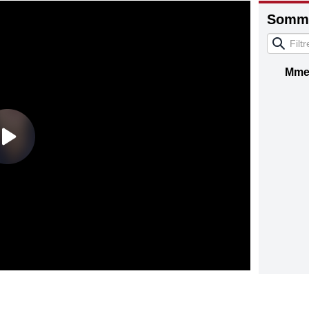
Somma
Mme 