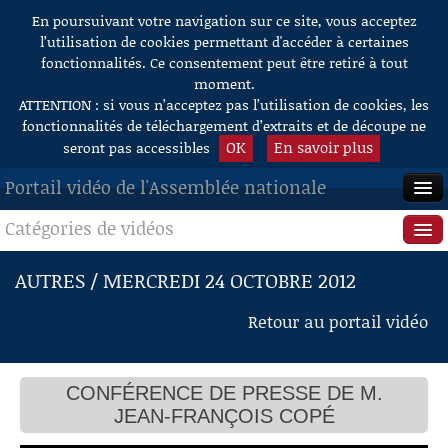
En poursuivant votre navigation sur ce site, vous acceptez
Aller au contenu
l’utilisation de cookies permettant d'accéder à certaines
fonctionnalités. Ce consentement peut être retiré à tout
moment.
ATTENTION : si vous n’acceptez pas l’utilisation de cookies, les
fonctionnalités de téléchargement d’extraits et de découpe ne
OK
En savoir plus
seront pas accessibles
Portail vidéo de l'Assemblée nationale
Catégories de vidéos
ACCUEIL
EN DIRECT
Séance publique
AUTRES / MERCREDI 24 OCTOBRE 2012
À LA DEMANDE
Questions au Gouvernement
Retour au portail vidéo
RECHERCHE
Commissions
AIDE À LA DÉCOUPE
CONFÉRENCE DE PRESSE DE M.
Présidence
DE VIDÉOS
JEAN-FRANÇOIS COPÉ
Évènements