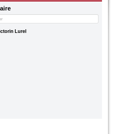
ire
ictorin Lurel