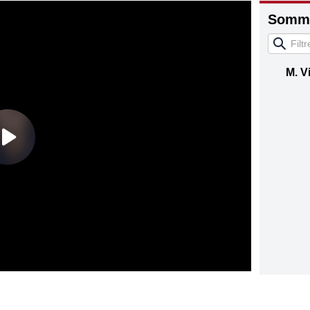
Somma
M. V