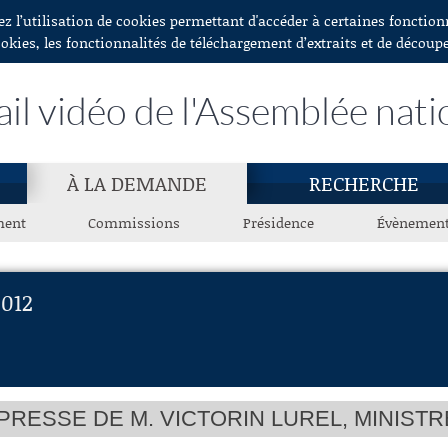
ez l’utilisation de cookies permettant d'accéder à certaines fonctio
ookies, les fonctionnalités de téléchargement d’extraits et de découp
ail vidéo de l'Assemblée nati
À LA DEMANDE
RECHERCHE
ment
Commissions
Présidence
Évènemen
012
RESSE DE M. VICTORIN LUREL, MINIST