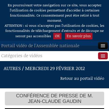
En poursuivant votre navigation sur ce site, vous acceptez
Aller au contenu
l’utilisation de cookies permettant d'accéder à certaines
fonctionnalités. Ce consentement peut être retiré à tout
moment.
ATTENTION : si vous n’acceptez pas l’utilisation de cookies, les
fonctionnalités de téléchargement d’extraits et de découpe ne
OK
En savoir plus
seront pas accessibles
Portail vidéo de l'Assemblée nationale
Catégories de vidéos
ACCUEIL
EN DIRECT
Séance publique
AUTRES / MERCREDI 29 FÉVRIER 2012
À LA DEMANDE
Questions au Gouvernement
Retour au portail vidéo
RECHERCHE
Commissions
AIDE À LA DÉCOUPE
CONFÉRENCE DE PRESSE DE M.
Présidence
DE VIDÉOS
JEAN-CLAUDE GAUDIN
Évènements