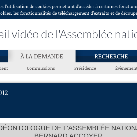
ez l’utilisation de cookies permettant d'accéder à certaines fonctio
ookies, les fonctionnalités de téléchargement d’extraits et de découp
ail vidéo de l'Assemblée nati
À LA DEMANDE
RECHERCHE
ment
Commissions
Présidence
Évènemen
012
DÉONTOLOGUE DE L'ASSEMBLÉE NATIONAL
BERNARD ACCOYER