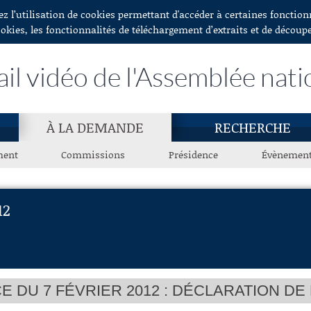
ez l’utilisation de cookies permettant d'accéder à certaines fonctio
ookies, les fonctionnalités de téléchargement d’extraits et de découp
ail vidéo de l'Assemblée nati
À LA DEMANDE
RECHERCHE
ment
Commissions
Présidence
Évènemen
12
E DU 7 FÉVRIER 2012 : DÉCLARATION 