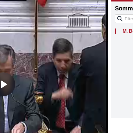
Somma
M. B