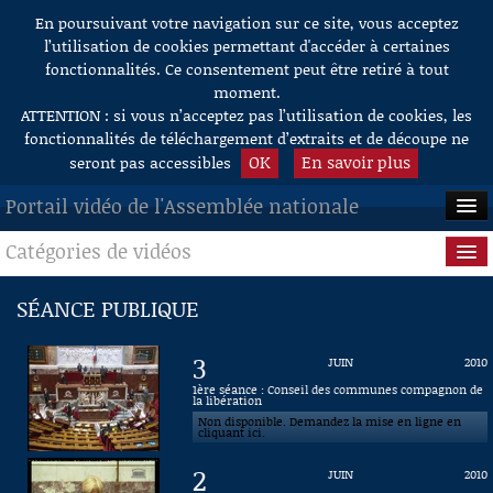
En poursuivant votre navigation sur ce site, vous acceptez
Aller au contenu
l’utilisation de cookies permettant d'accéder à certaines
fonctionnalités. Ce consentement peut être retiré à tout
moment.
ATTENTION : si vous n’acceptez pas l’utilisation de cookies, les
fonctionnalités de téléchargement d’extraits et de découpe ne
OK
En savoir plus
seront pas accessibles
Portail vidéo de l'Assemblée nationale
Catégories de vidéos
ACCUEIL
EN DIRECT
Séance publique
SÉANCE PUBLIQUE
À LA DEMANDE
Questions au Gouvernement
3
JUIN
2010
RECHERCHE
Commissions
1ère séance : Conseil des communes compagnon de
la libération
Non disponible. Demandez la mise en ligne en
AIDE À LA DÉCOUPE
Présidence
cliquant ici.
DE VIDÉOS
2
JUIN
2010
Évènements