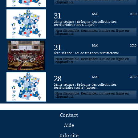
cliquant ici.
31
MAI
2010
2ème séance : Réforme des collectivités
territoriales ( art 6 à aprè...
Non disponible. Demandez la mise en ligne en
cliquant ici.
31
MAI
2010
1ère séance : Loi de finances rectificative
Non disponible. Demandez la mise en ligne en
cliquant ici.
28
MAI
2010
2ème séance : Réforme des collectivités
territoriales (suite) (après...
Non disponible. Demandez la mise en ligne en
cliquant ici.
Contact
Aide
Info site