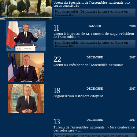
Voeux du Président de l'Assemblée nationale aux
corps constitués
Connaissance, Histoire
Non disponible. Demandez la mise en ligne en
cliquant ici.
Autres
11
JANVIER
2018
Voeux à la presse de M. François de Rugy, Président
de l'Assemblée n...
Non disponible. Demandez la mise en ligne en
cliquant ici.
22
DÉCEMBRE
2017
Voeux du Président de l'Assemblée nationale
18
DÉCEMBRE
2017
Organisation d'ateliers citoyens
13
DÉCEMBRE
2017
Bureau de l’Assemblée nationale : « 1ère conférence
des réformes » :...
Non disponible. Demandez la mise en ligne en