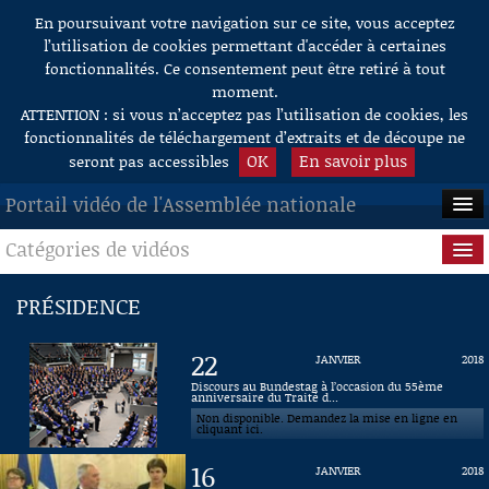
En poursuivant votre navigation sur ce site, vous acceptez
Aller au contenu
l’utilisation de cookies permettant d'accéder à certaines
fonctionnalités. Ce consentement peut être retiré à tout
moment.
ATTENTION : si vous n’acceptez pas l’utilisation de cookies, les
fonctionnalités de téléchargement d’extraits et de découpe ne
OK
En savoir plus
seront pas accessibles
Portail vidéo de l'Assemblée nationale
Catégories de vidéos
ACCUEIL
EN DIRECT
Séance publique
PRÉSIDENCE
À LA DEMANDE
Questions au Gouvernement
22
JANVIER
2018
RECHERCHE
Commissions
Discours au Bundestag à l’occasion du 55ème
anniversaire du Traité d...
Non disponible. Demandez la mise en ligne en
AIDE À LA DÉCOUPE
Présidence
cliquant ici.
DE VIDÉOS
16
JANVIER
2018
Évènements