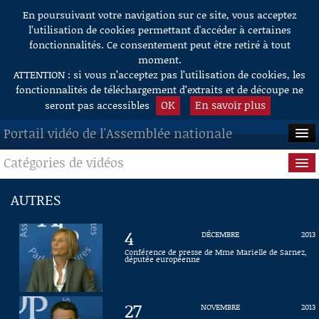
En poursuivant votre navigation sur ce site, vous acceptez
Aller au contenu
l’utilisation de cookies permettant d'accéder à certaines
fonctionnalités. Ce consentement peut être retiré à tout
moment.
ATTENTION : si vous n’acceptez pas l’utilisation de cookies, les
fonctionnalités de téléchargement d’extraits et de découpe ne
OK
En savoir plus
seront pas accessibles
Portail vidéo de l'Assemblée nationale
Catégories de vidéos
ACCUEIL
EN DIRECT
Séance publique
AUTRES
À LA DEMANDE
Questions au Gouvernement
4
DÉCEMBRE
2013
RECHERCHE
Commissions
Conférence de presse de Mme Marielle de Sarnez,
députée européenne
AIDE À LA DÉCOUPE
Présidence
DE VIDÉOS
27
NOVEMBRE
2013
Évènements