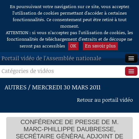
En poursuivant votre navigation sur ce site, vous acceptez
Aller au contenu
l’utilisation de cookies permettant d'accéder à certaines
fonctionnalités. Ce consentement peut être retiré à tout
moment.
ATTENTION : si vous n’acceptez pas l’utilisation de cookies, les
fonctionnalités de téléchargement d’extraits et de découpe ne
OK
En savoir plus
seront pas accessibles
Portail vidéo de l'Assemblée nationale
Catégories de vidéos
ACCUEIL
EN DIRECT
Séance publique
AUTRES / MERCREDI 30 MARS 2011
À LA DEMANDE
Questions au Gouvernement
Retour au portail vidéo
RECHERCHE
Commissions
AIDE À LA DÉCOUPE
CONFÉRENCE DE PRESSE DE M.
Présidence
DE VIDÉOS
MARC-PHILLIPPE DAUBRESSE,
Évènements
SECRÉTAIRE GÉNÉRAL ADJOINT DE