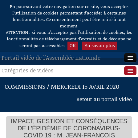
En poursuivant votre navigation sur ce site, vous acceptez
Aller au contenu
l’utilisation de cookies permettant d'accéder à certaines
fonctionnalités. Ce consentement peut être retiré à tout
moment.
ATTENTION : si vous n’acceptez pas l’utilisation de cookies, les
fonctionnalités de téléchargement d’extraits et de découpe ne
OK
En savoir plus
seront pas accessibles
Portail vidéo de l'Assemblée nationale
Catégories de vidéos
ACCUEIL
EN DIRECT
Séance publique
COMMISSIONS / MERCREDI 15 AVRIL 2020
À LA DEMANDE
Questions au Gouvernement
Retour au portail vidéo
RECHERCHE
Commissions
AIDE À LA DÉCOUPE
IMPACT, GESTION ET CONSÉQUENCES
Présidence
DE VIDÉOS
DE L’ÉPIDÉMIE DE CORONAVIRUS-
Évènements
COVID 19 : M. JEAN-FRANÇOIS