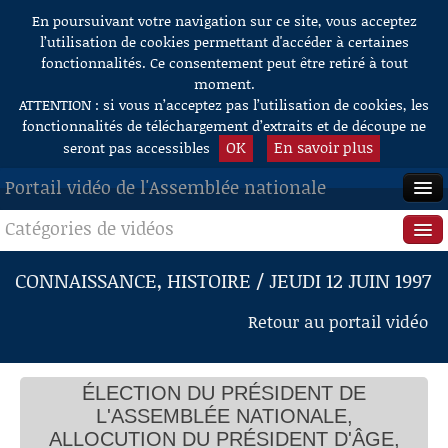
En poursuivant votre navigation sur ce site, vous acceptez
Aller au contenu
l’utilisation de cookies permettant d'accéder à certaines
fonctionnalités. Ce consentement peut être retiré à tout
moment.
ATTENTION : si vous n’acceptez pas l’utilisation de cookies, les
fonctionnalités de téléchargement d’extraits et de découpe ne
OK
En savoir plus
seront pas accessibles
Portail vidéo de l'Assemblée nationale
Catégories de vidéos
ACCUEIL
EN DIRECT
Séance publique
CONNAISSANCE, HISTOIRE / JEUDI 12 JUIN 1997
À LA DEMANDE
Questions au Gouvernement
Retour au portail vidéo
RECHERCHE
Commissions
AIDE À LA DÉCOUPE
ÉLECTION DU PRÉSIDENT DE
Présidence
DE VIDÉOS
L'ASSEMBLÉE NATIONALE,
Évènements
ALLOCUTION DU PRÉSIDENT D'ÂGE,