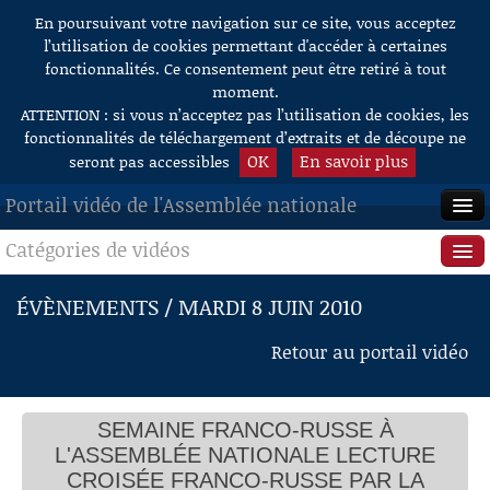
En poursuivant votre navigation sur ce site, vous acceptez
Aller au contenu
l’utilisation de cookies permettant d'accéder à certaines
fonctionnalités. Ce consentement peut être retiré à tout
moment.
ATTENTION : si vous n’acceptez pas l’utilisation de cookies, les
fonctionnalités de téléchargement d’extraits et de découpe ne
OK
En savoir plus
seront pas accessibles
Portail vidéo de l'Assemblée nationale
Catégories de vidéos
ACCUEIL
EN DIRECT
Séance publique
ÉVÈNEMENTS / MARDI 8 JUIN 2010
À LA DEMANDE
Questions au Gouvernement
Retour au portail vidéo
RECHERCHE
Commissions
AIDE À LA DÉCOUPE
SEMAINE FRANCO-RUSSE À
Présidence
DE VIDÉOS
L'ASSEMBLÉE NATIONALE LECTURE
Évènements
CROISÉE FRANCO-RUSSE PAR LA