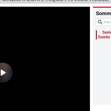
Somma
Sema
Soirée