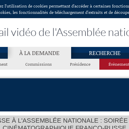
ez l’utilisation de cookies permettant d'accéder à certaines fonctio
ookies, les fonctionnalités de téléchargement d’extraits et de découp
ail vidéo de l'Assemblée nati
À LA DEMANDE
RECHERCHE
ment
Commissions
Présidence
Évènemen
SE À L'ASSEMBLÉE NATIONALE : SOIRÉE
CINÉMATOGRAPHIQUE FRANCO-RUSSE