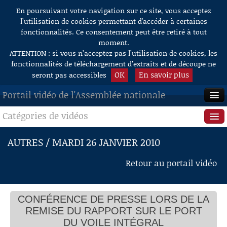
En poursuivant votre navigation sur ce site, vous acceptez
Aller au contenu
l’utilisation de cookies permettant d'accéder à certaines
fonctionnalités. Ce consentement peut être retiré à tout
moment.
ATTENTION : si vous n’acceptez pas l’utilisation de cookies, les
fonctionnalités de téléchargement d’extraits et de découpe ne
OK
En savoir plus
seront pas accessibles
Portail vidéo de l'Assemblée nationale
Catégories de vidéos
ACCUEIL
EN DIRECT
Séance publique
AUTRES / MARDI 26 JANVIER 2010
À LA DEMANDE
Questions au Gouvernement
Retour au portail vidéo
RECHERCHE
Commissions
AIDE À LA DÉCOUPE
CONFÉRENCE DE PRESSE LORS DE LA
Présidence
DE VIDÉOS
REMISE DU RAPPORT SUR LE PORT
Évènements
DU VOILE INTÉGRAL