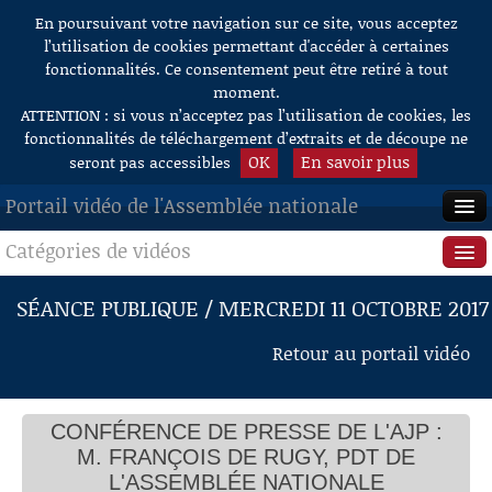
En poursuivant votre navigation sur ce site, vous acceptez
Aller au contenu
l’utilisation de cookies permettant d'accéder à certaines
fonctionnalités. Ce consentement peut être retiré à tout
moment.
ATTENTION : si vous n’acceptez pas l’utilisation de cookies, les
fonctionnalités de téléchargement d’extraits et de découpe ne
OK
En savoir plus
seront pas accessibles
Portail vidéo de l'Assemblée nationale
Catégories de vidéos
ACCUEIL
EN DIRECT
Séance publique
SÉANCE PUBLIQUE / MERCREDI 11 OCTOBRE 2017
À LA DEMANDE
Questions au Gouvernement
Retour au portail vidéo
RECHERCHE
Commissions
AIDE À LA DÉCOUPE
CONFÉRENCE DE PRESSE DE L'AJP :
Présidence
DE VIDÉOS
M. FRANÇOIS DE RUGY, PDT DE
Évènements
L'ASSEMBLÉE NATIONALE