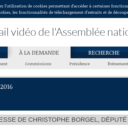
ez l’utilisation de cookies permettant d'accéder à certaines fonctio
ookies, les fonctionnalités de téléchargement d’extraits et de découp
ail vidéo de l'Assemblée nati
À LA DEMANDE
RECHERCHE
ment
Commissions
Présidence
Évènemen
2016
ESSE DE CHRISTOPHE BORGEL, DÉPUTÉ