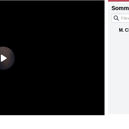
Somma
M. C