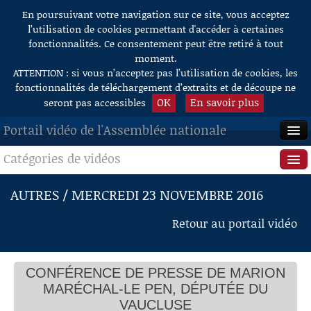
En poursuivant votre navigation sur ce site, vous acceptez
Aller au contenu
l’utilisation de cookies permettant d'accéder à certaines
fonctionnalités. Ce consentement peut être retiré à tout
moment.
ATTENTION : si vous n’acceptez pas l’utilisation de cookies, les
fonctionnalités de téléchargement d’extraits et de découpe ne
OK
En savoir plus
seront pas accessibles
Portail vidéo de l'Assemblée nationale
Catégories de vidéos
ACCUEIL
EN DIRECT
Séance publique
AUTRES / MERCREDI 23 NOVEMBRE 2016
À LA DEMANDE
Questions au Gouvernement
Retour au portail vidéo
RECHERCHE
Commissions
AIDE À LA DÉCOUPE
CONFÉRENCE DE PRESSE DE MARION
Présidence
DE VIDÉOS
MARÉCHAL-LE PEN, DÉPUTÉE DU
Évènements
VAUCLUSE