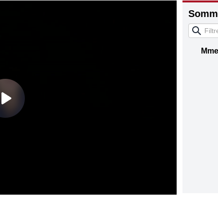
Somma
Mme