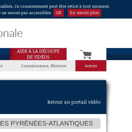
nnalités. Ce consentement peut être retiré à tout moment.
OK
En savoir plus
e ne seront pas accessibles
onale
AIDE À LA DÉCOUPE
DE VIDÉOS
ts
Connaissance, Histoire
Autres
Retour au portail vidéo
DES PYRÉNÉES-ATLANTIQUES