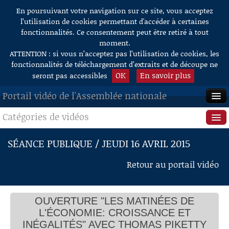
En poursuivant votre navigation sur ce site, vous acceptez
Aller au contenu
l’utilisation de cookies permettant d'accéder à certaines
fonctionnalités. Ce consentement peut être retiré à tout
moment.
ATTENTION : si vous n’acceptez pas l’utilisation de cookies, les
fonctionnalités de téléchargement d’extraits et de découpe ne
OK
En savoir plus
seront pas accessibles
Portail vidéo de l'Assemblée nationale
Catégories de vidéos
ACCUEIL
EN DIRECT
Séance publique
SÉANCE PUBLIQUE / JEUDI 16 AVRIL 2015
À LA DEMANDE
Questions au Gouvernement
Retour au portail vidéo
RECHERCHE
Commissions
AIDE À LA DÉCOUPE
OUVERTURE "LES MATINÉES DE
Présidence
DE VIDÉOS
L'ÉCONOMIE: CROISSANCE ET
Évènements
INÉGALITÉS" AVEC THOMAS PIKETTY