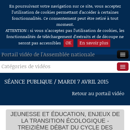
En poursuivant votre navigation sur ce site, vous acceptez
Aller au contenu
l’utilisation de cookies permettant d'accéder à certaines
fonctionnalités. Ce consentement peut être retiré à tout
moment.
ATTENTION : si vous n’acceptez pas l’utilisation de cookies, les
fonctionnalités de téléchargement d’extraits et de découpe ne
OK
En savoir plus
seront pas accessibles
Portail vidéo de l'Assemblée nationale
Catégories de vidéos
ACCUEIL
EN DIRECT
Séance publique
SÉANCE PUBLIQUE / MARDI 7 AVRIL 2015
À LA DEMANDE
Questions au Gouvernement
Retour au portail vidéo
RECHERCHE
Commissions
AIDE À LA DÉCOUPE
JEUNESSE ET ÉDUCATION, ENJEUX DE
Présidence
DE VIDÉOS
LA TRANSITION ÉCOLOGIQUE -
Évènements
TREIZIÈME DÉBAT DU CYCLE DES