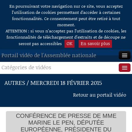
En poursuivant votre navigation sur ce site, vous acceptez
Aller au contenu
l’utilisation de cookies permettant d'accéder à certaines
fonctionnalités. Ce consentement peut être retiré à tout
moment.
ATTENTION : si vous n’acceptez pas l’utilisation de cookies, les
fonctionnalités de téléchargement d’extraits et de découpe ne
OK
En savoir plus
seront pas accessibles
Portail vidéo de l'Assemblée nationale
Catégories de vidéos
ACCUEIL
EN DIRECT
Séance publique
AUTRES / MERCREDI 18 FÉVRIER 2015
À LA DEMANDE
Questions au Gouvernement
Retour au portail vidéo
RECHERCHE
Commissions
AIDE À LA DÉCOUPE
CONFÉRENCE DE PRESSE DE MME
Présidence
DE VIDÉOS
MARINE LE PEN, DÉPUTÉE
Évènements
EUROPÉENNE, PRÉSIDENTE DU