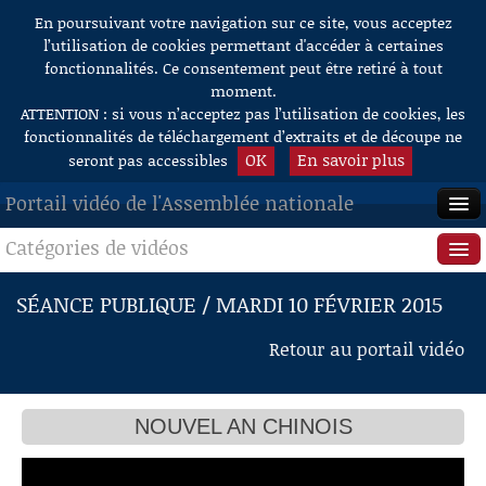
En poursuivant votre navigation sur ce site, vous acceptez
Aller au contenu
l’utilisation de cookies permettant d'accéder à certaines
fonctionnalités. Ce consentement peut être retiré à tout
moment.
ATTENTION : si vous n’acceptez pas l’utilisation de cookies, les
fonctionnalités de téléchargement d’extraits et de découpe ne
OK
En savoir plus
seront pas accessibles
Portail vidéo de l'Assemblée nationale
Catégories de vidéos
ACCUEIL
EN DIRECT
Séance publique
SÉANCE PUBLIQUE / MARDI 10 FÉVRIER 2015
À LA DEMANDE
Questions au Gouvernement
Retour au portail vidéo
RECHERCHE
Commissions
AIDE À LA DÉCOUPE
NOUVEL AN CHINOIS
Présidence
DE VIDÉOS
Évènements