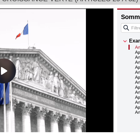
Somma
Exam
Ar
Ap
Ar
Ar
Ap
Ar
Ap
Ar
Ap
Ar
Ap
Ar
Ap
Ar