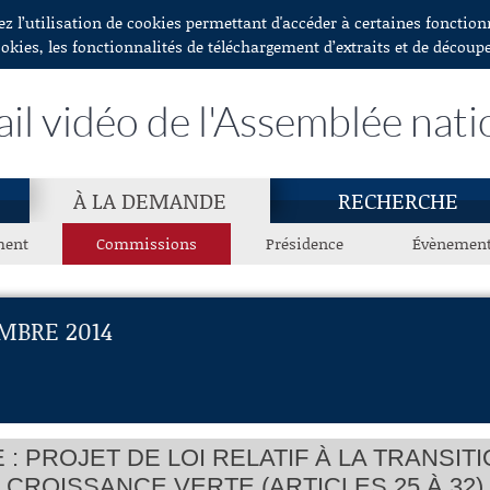
ez l’utilisation de cookies permettant d'accéder à certaines fonctio
ookies, les fonctionnalités de téléchargement d’extraits et de découp
ail vidéo de l'Assemblée nati
À LA DEMANDE
RECHERCHE
ment
Commissions
Présidence
Évènemen
MBRE 2014
: PROJET DE LOI RELATIF À LA TRANSI
CROISSANCE VERTE (ARTICLES 25 À 32)