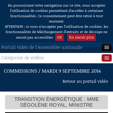
En poursuivant votre navigation sur ce site, vous acceptez
Aller au contenu
l’utilisation de cookies permettant d'accéder à certaines
fonctionnalités. Ce consentement peut être retiré à tout
moment.
ATTENTION : si vous n’acceptez pas l’utilisation de cookies, les
fonctionnalités de téléchargement d’extraits et de découpe ne
OK
En savoir plus
seront pas accessibles
Portail vidéo de l'Assemblée nationale
Catégories de vidéos
ACCUEIL
EN DIRECT
Séance publique
COMMISSIONS / MARDI 9 SEPTEMBRE 2014
À LA DEMANDE
Questions au Gouvernement
Retour au portail vidéo
RECHERCHE
Commissions
AIDE À LA DÉCOUPE
TRANSITION ÉNERGÉTIQUE : MME
Présidence
DE VIDÉOS
SÉGOLÈNE ROYAL, MINISTRE
Évènements