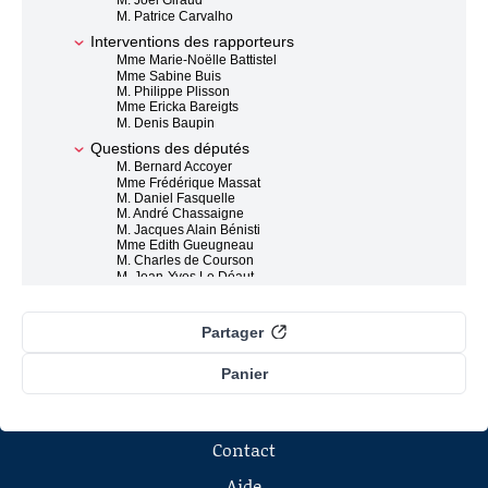
M. Joël Giraud
M. Patrice Carvalho
Interventions des rapporteurs
Mme Marie-Noëlle Battistel
Mme Sabine Buis
M. Philippe Plisson
Mme Ericka Bareigts
M. Denis Baupin
Questions des députés
M. Bernard Accoyer
Mme Frédérique Massat
M. Daniel Fasquelle
M. André Chassaigne
M. Jacques Alain Bénisti
Mme Edith Gueugneau
M. Charles de Courson
M. Jean-Yves Le Déaut
M. Charles-Ange Ginesy
Mme Catherine Troallic
M. Dino Cinieri
Partager
M. Yannick Favennec
Mme Béatrice Santais
M. Alain Leboeuf
Panier
M. Hervé Pellois
M. Jean-Pierre Gorges
Mme Anne-Yvonne Le Dain
M. Patrick Hetzel
Contact
M. Jean-Yves Caullet
M. Claude de Ganay
M. Lionel Tardy
Aide