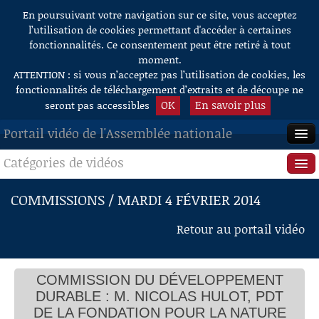
En poursuivant votre navigation sur ce site, vous acceptez
Aller au contenu
l’utilisation de cookies permettant d'accéder à certaines
fonctionnalités. Ce consentement peut être retiré à tout
moment.
ATTENTION : si vous n’acceptez pas l’utilisation de cookies, les
fonctionnalités de téléchargement d’extraits et de découpe ne
OK
En savoir plus
seront pas accessibles
Portail vidéo de l'Assemblée nationale
Catégories de vidéos
ACCUEIL
EN DIRECT
Séance publique
COMMISSIONS / MARDI 4 FÉVRIER 2014
À LA DEMANDE
Questions au Gouvernement
Retour au portail vidéo
RECHERCHE
Commissions
AIDE À LA DÉCOUPE
COMMISSION DU DÉVELOPPEMENT
Présidence
DE VIDÉOS
DURABLE : M. NICOLAS HULOT, PDT
Évènements
DE LA FONDATION POUR LA NATURE