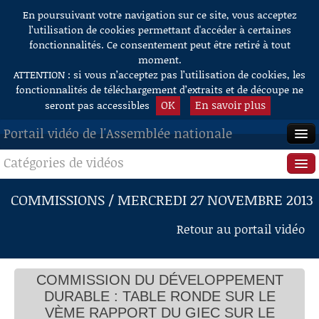
En poursuivant votre navigation sur ce site, vous acceptez
Aller au contenu
l’utilisation de cookies permettant d'accéder à certaines
fonctionnalités. Ce consentement peut être retiré à tout
moment.
ATTENTION : si vous n’acceptez pas l’utilisation de cookies, les
fonctionnalités de téléchargement d’extraits et de découpe ne
OK
En savoir plus
seront pas accessibles
Portail vidéo de l'Assemblée nationale
Catégories de vidéos
ACCUEIL
EN DIRECT
Séance publique
COMMISSIONS / MERCREDI 27 NOVEMBRE 2013
À LA DEMANDE
Questions au Gouvernement
Retour au portail vidéo
RECHERCHE
Commissions
AIDE À LA DÉCOUPE
COMMISSION DU DÉVELOPPEMENT
Présidence
DE VIDÉOS
DURABLE : TABLE RONDE SUR LE
Évènements
VÈME RAPPORT DU GIEC SUR LE