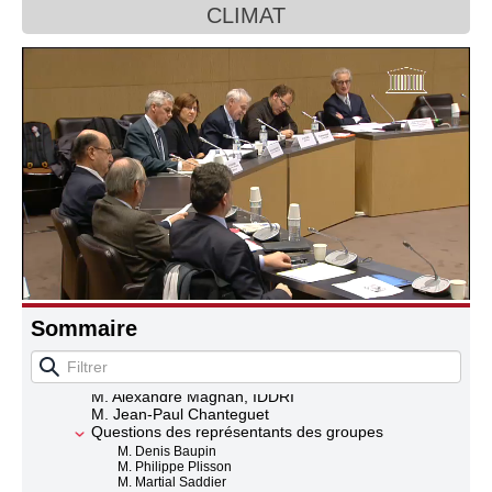
CLIMAT
Connaissance, Histoire
Autres
Table ronde climat
M. le président
Sommaire
M. Jean Jouzel, climatologue
Mme Valérie Masson-Delmotte, CEA
M. Philippe Dandin, Météo-France
M. Alexandre Magnan, IDDRI
M. Jean-Paul Chanteguet
Questions des représentants des groupes
M. Denis Baupin
M. Philippe Plisson
M. Martial Saddier