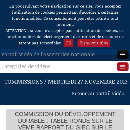
En poursuivant votre navigation sur ce site, vous acceptez
Aller au contenu
l’utilisation de cookies permettant d'accéder à certaines
fonctionnalités. Ce consentement peut être retiré à tout
moment.
ATTENTION : si vous n’acceptez pas l’utilisation de cookies, les
fonctionnalités de téléchargement d’extraits et de découpe ne
OK
En savoir plus
seront pas accessibles
Portail vidéo de l'Assemblée nationale
Catégories de vidéos
ACCUEIL
EN DIRECT
Séance publique
COMMISSIONS / MERCREDI 27 NOVEMBRE 2013
À LA DEMANDE
Questions au Gouvernement
Retour au portail vidéo
RECHERCHE
Commissions
AIDE À LA DÉCOUPE
COMMISSION DU DÉVELOPPEMENT
Présidence
DE VIDÉOS
DURABLE : TABLE RONDE SUR LE
Évènements
VÈME RAPPORT DU GIEC SUR LE