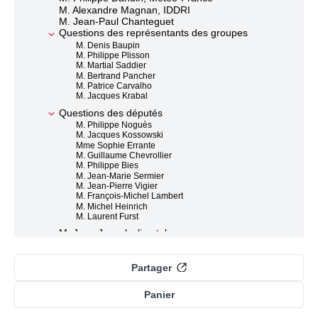
M. Alexandre Magnan, IDDRI
M. Jean-Paul Chanteguet
Questions des représentants des groupes
M. Denis Baupin
M. Philippe Plisson
M. Martial Saddier
M. Bertrand Pancher
M. Patrice Carvalho
M. Jacques Krabal
Questions des députés
M. Philippe Noguès
M. Jacques Kossowski
Mme Sophie Errante
M. Guillaume Chevrollier
M. Philippe Bies
M. Jean-Marie Sermier
M. Jean-Pierre Vigier
M. François-Michel Lambert
M. Michel Heinrich
M. Laurent Furst
M. Jean Jouzel, climatologue
Mme Valérie Masson-Delmotte, CEA
M. Philippe Dandin, Météo-France
Partager
M. Alexandre Magnan, IDDRI
Mme Valérie Masson-Delmotte, CEA
M. le président
Panier