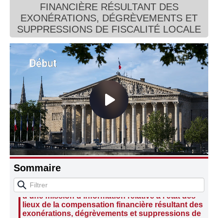
FINANCIÈRE RÉSULTANT DES
Connaissance, Histoire
EXONÉRATIONS, DÉGRÈVEMENTS ET
SUPPRESSIONS DE FISCALITÉ LOCALE
Autres
Audition de M. Bernard Delcros, sénateur du
Cantal, président de la délégation sénatoriale aux
Sommaire
collectivités territoriales et à la décentralisation, de
Mme Nadine Bellurot, sénatrice de l’Indre, et de M.
Thierry Cozic, sénateur de la Sarthe, rapporteurs
d’une mission d’information relative à l'état des
lieux de la compensation financière résultant des
exonérations, dégrèvements et suppressions de