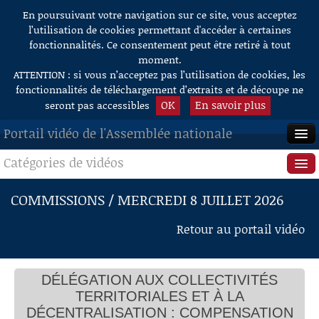
En poursuivant votre navigation sur ce site, vous acceptez
Aller au contenu
l’utilisation de cookies permettant d'accéder à certaines
fonctionnalités. Ce consentement peut être retiré à tout
moment.
ATTENTION : si vous n’acceptez pas l’utilisation de cookies, les
fonctionnalités de téléchargement d’extraits et de découpe ne
OK
En savoir plus
seront pas accessibles
Portail vidéo de l'Assemblée nationale
Catégories de vidéos
ACCUEIL
EN DIRECT
Séance publique
COMMISSIONS / MERCREDI 8 JUILLET 2026
À LA DEMANDE
Questions au Gouvernement
Retour au portail vidéo
RECHERCHE
Commissions
AIDE À LA DÉCOUPE
DÉLÉGATION AUX COLLECTIVITÉS
Présidence
DE VIDÉOS
TERRITORIALES ET À LA
Évènements
DÉCENTRALISATION : COMPENSATION