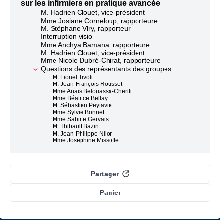
sur les infirmiers en pratique avancée
M. Hadrien Clouet, vice-président
Mme Josiane Corneloup, rapporteure
M. Stéphane Viry, rapporteur
Interruption visio
Mme Anchya Bamana, rapporteure
M. Hadrien Clouet, vice-président
Mme Nicole Dubré-Chirat, rapporteure
Questions des représentants des groupes
M. Lionel Tivoli
M. Jean-François Rousset
Mme Anaïs Belouassa-Cherifi
Mme Béatrice Bellay
M. Sébastien Peytavie
Mme Sylvie Bonnet
Mme Sabine Gervais
M. Thibault Bazin
M. Jean-Philippe Nilor
Mme Joséphine Missoffe
Réponse des auditionnés
M. Hadrien Clouet, vice-président
Partager
Panier