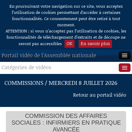
En poursuivant votre navigation sur ce site, vous acceptez
Aller au contenu
l’utilisation de cookies permettant d'accéder à certaines
fonctionnalités. Ce consentement peut être retiré à tout
moment.
ATTENTION : si vous n’acceptez pas l’utilisation de cookies, les
fonctionnalités de téléchargement d’extraits et de découpe ne
OK
En savoir plus
seront pas accessibles
Portail vidéo de l'Assemblée nationale
Catégories de vidéos
ACCUEIL
EN DIRECT
Séance publique
COMMISSIONS / MERCREDI 8 JUILLET 2026
À LA DEMANDE
Questions au Gouvernement
Retour au portail vidéo
RECHERCHE
Commissions
AIDE À LA DÉCOUPE
COMMISSION DES AFFAIRES
Présidence
DE VIDÉOS
SOCIALES : INFIRMIERS EN PRATIQUE
Évènements
AVANCÉE