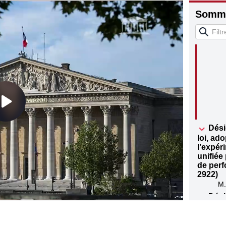
Somma
Qu
Dési
loi, ado
l’expér
unifiée
de perf
2922)
M.
Dési
travail
olympiq
remplac