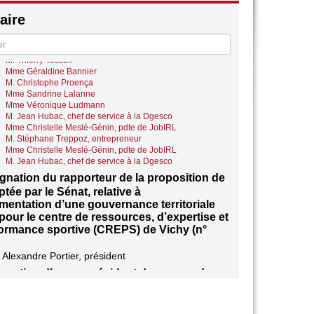
Mme Béatrice Piron
ire
M. Jean Bodart
Mme Soumya Bourouaha
estions des députés
M. Thierry Tesson
Mme Géraldine Bannier
M. Christophe Proença
Mme Sandrine Lalanne
Mme Véronique Ludmann
M. Jean Hubac, chef de service à la Dgesco
Mme Christelle Meslé-Génin, pdte de JobIRL
M. Stéphane Treppoz, entrepreneur
Mme Christelle Meslé-Génin, pdte de JobIRL
M. Jean Hubac, chef de service à la Dgesco
gnation du rapporteur de la proposition de
ptée par le Sénat, relative à
imentation d’une gouvernance territoriale
 pour le centre de ressources, d’expertise et
ormance sportive (CREPS) de Vichy (n°
 Alexandre Portier, président
gnation d’un co-président du groupe de
 chargé du suivi de la préparation des Jeux
ues et paralympiques d’hiver 2030 (en
ement de Béatrice Bellamy)