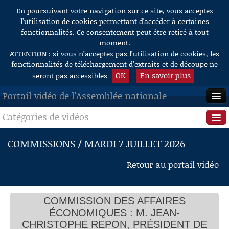
En poursuivant votre navigation sur ce site, vous acceptez
Aller au contenu
l’utilisation de cookies permettant d'accéder à certaines
fonctionnalités. Ce consentement peut être retiré à tout
moment.
ATTENTION : si vous n’acceptez pas l’utilisation de cookies, les
fonctionnalités de téléchargement d’extraits et de découpe ne
OK
En savoir plus
seront pas accessibles
Portail vidéo de l'Assemblée nationale
Catégories de vidéos
ACCUEIL
EN DIRECT
Séance publique
COMMISSIONS / MARDI 7 JUILLET 2026
À LA DEMANDE
Questions au Gouvernement
Retour au portail vidéo
RECHERCHE
Commissions
AIDE À LA DÉCOUPE
COMMISSION DES AFFAIRES
Présidence
DE VIDÉOS
ÉCONOMIQUES : M. JEAN-
Évènements
CHRISTOPHE REPON, PRÉSIDENT DE